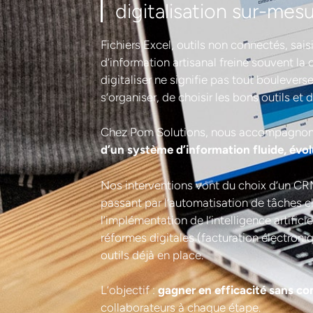
digitalisation sur-mesu
Fichiers Excel, outils non connectés, sai
d’information artisanal freine souvent la
digitaliser ne signifie pas tout bouleverse
s’organiser, de choisir les bons outils et 
Chez Pom Solutions, nous accompagnon
d’un système d’information fluide, évolut
Nos interventions vont du choix d’un C
passant par l’automatisation de tâches clé
l’implémentation de l’intelligence artifici
réformes digitales (facturation électroni
outils déjà en place.
L’objectif :
gagner en efficacité sans co
collaborateurs à chaque étape.