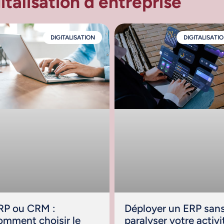
italisation d’entreprise
DIGITALISATION
DIGITALISATI
RP ou CRM :
Déployer un ERP san
omment choisir le
paralyser votre activi