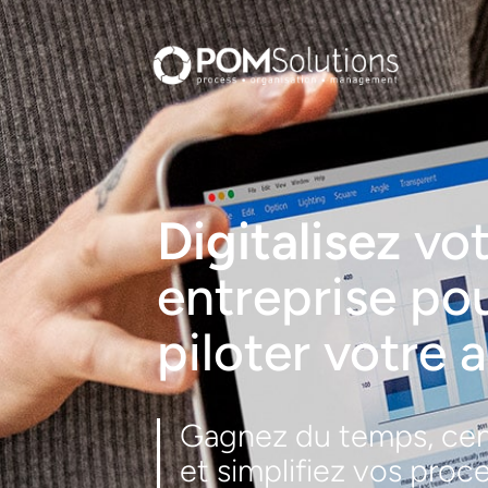
Digitalisez
vo
entreprise po
piloter votre a
Gagnez du temps, cen
et simplifiez vos proc