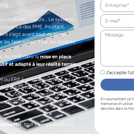
re.
sies multiples, erreurs… Le système
 croissance des PME. Pourtant,
r : il s’agit avant tout de mieux
de les faire adopter par les équipes.
s les PME dans la
mise en place
if et adapté à leur réalité terrain
.
J’accepte l'u
RM ou ERP à son déploiement, en
s (relances, devis, suivi client),
elle, la mise en conformité avec les
En soumettant ce f
que, RGPD) et l’interconnexion des
mémorise et utilise
décrites dans la
Pol
mplexifier
, tout en impliquant vos