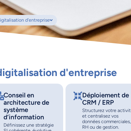
talisation d'entreprise
digitalisation d'entreprise
Conseil en
Déploiement de
architecture de
CRM / ERP
système
Structurez votre activi
d’information
et centralisez vos
données commerciales,
Définissez une stratégie
RH ou de gestion.
SI cohérente, évolutive