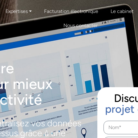
Expertises ⏷
Facturation électronique
Le cabinet
Nous contacter
tre
ur mieux
ctivité
Disc
projet 
tralisez vos données
essus grâce à une